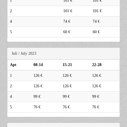
1
101 €
101 €
2
101 €
101 €
4
74 €
74 €
5
60 €
60 €
Juli / July 2023
Apt
08-14
15-21
22-28
1
126 €
126 €
126 €
2
126 €
126 €
126 €
4
99 €
99 €
99 €
5
76 €
76 €
76 €