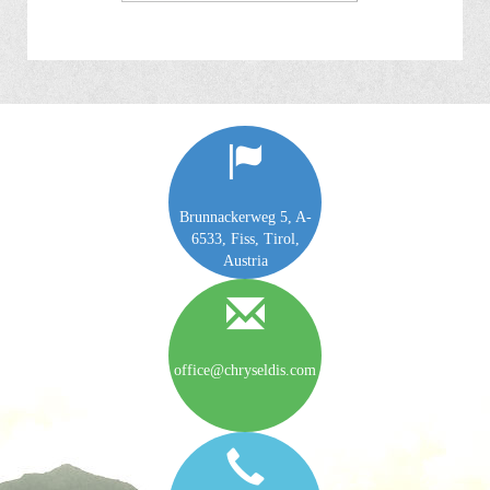
Brunnackerweg 5, A-
6533, Fiss, Tirol,
Austria
office@chryseldis.com